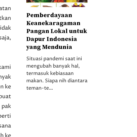
atan
Pemberdayaan
tkan
Keanekaragaman
idak
Pangan Lokal untuk
aja,
Dapur Indonesia
yang Mendunia
Situasi pandemi saat ini
mengubah banyak hal,
kami
termasuk kebiasaan
nyak
makan. Siapa nih diantara
in ke
teman-te…
buat
 pak
erti
esana
ah ke