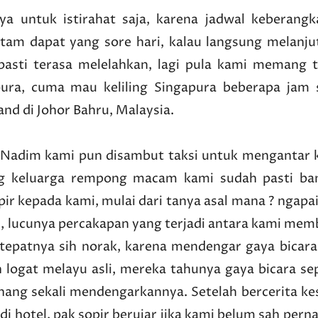
 untuk istirahat saja, karena jadwal keberangk
atam dapat yang sore hari, kalau langsung melanju
 pasti terasa melelahkan, lagi pula kami memang t
pura, cuma mau keliling Singapura beberapa jam s
and di Johor Bahru, Malaysia.
Nadim kami pun disambut taksi untuk mengantar 
g keluarga rempong macam kami sudah pasti ba
ir kepada kami, mulai dari tanya asal mana ? ngapa
l, lucunya percakapan yang terjadi antara kami mem
 tepatnya sih norak, karena mendengar gaya bicara
 logat melayu asli, mereka tahunya gaya bicara sep
senang sekali mendengarkannya. Setelah bercerita k
i hotel, pak sopir berujar jika kami belum sah pern