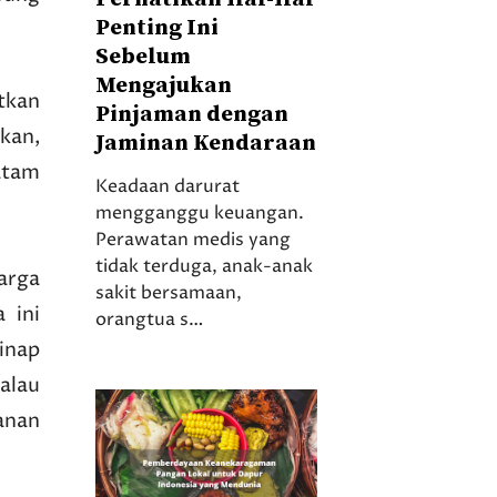
Penting Ini
Sebelum
Mengajukan
tkan
Pinjaman dengan
kan,
Jaminan Kendaraan
atam
Keadaan darurat
mengganggu keuangan.
Perawatan medis yang
tidak terduga, anak-anak
arga
sakit bersamaan,
 ini
orangtua s…
ginap
alau
anan