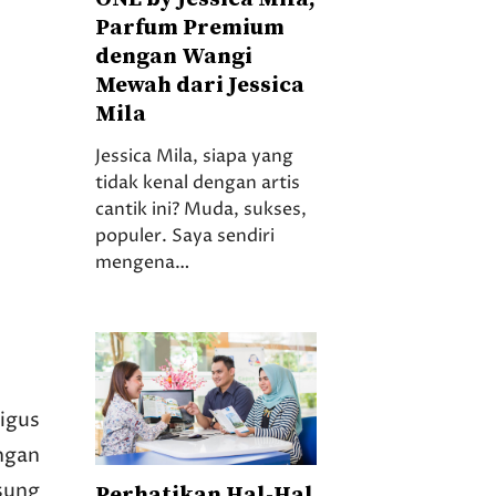
Parfum Premium
dengan Wangi
Mewah dari Jessica
Mila
Jessica Mila, siapa yang
tidak kenal dengan artis
cantik ini? Muda, sukses,
populer. Saya sendiri
mengena…
igus
ngan
sung
Perhatikan Hal-Hal