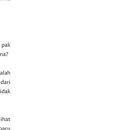
 pak
ana?
alah
 dari
idak
ihat
 baru