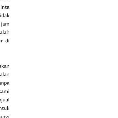
inta
tidak
, jam
dalah
r di
akan
alan
anpa
kami
jual
ntuk
ungi