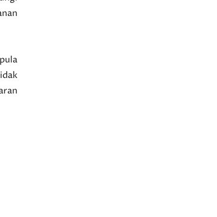
anan
pula
tidak
aran