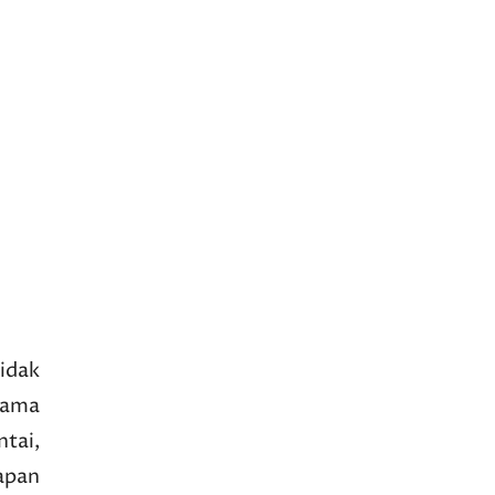
idak
nama
tai,
apan