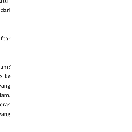
atu-
dari
aftar
nam?
p ke
yang
lam,
eras
yang