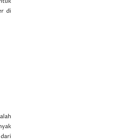
ntuk
r di
alah
anyak
 dari