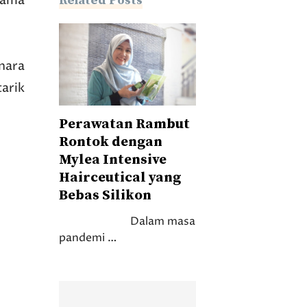
nama
Related Posts
nara
arik
Perawatan Rambut
Rontok dengan
Mylea Intensive
Hairceutical yang
Bebas Silikon
Dalam masa
pandemi …